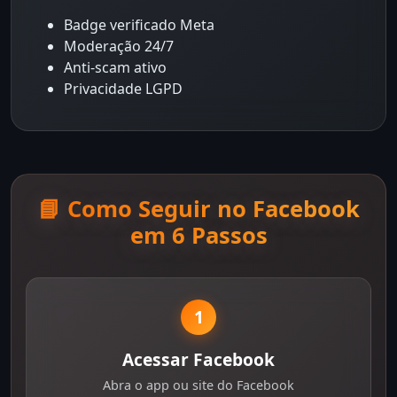
Badge verificado Meta
Moderação 24/7
Anti-scam ativo
Privacidade LGPD
📘 Como Seguir no Facebook
em 6 Passos
1
Acessar Facebook
Abra o app ou site do Facebook