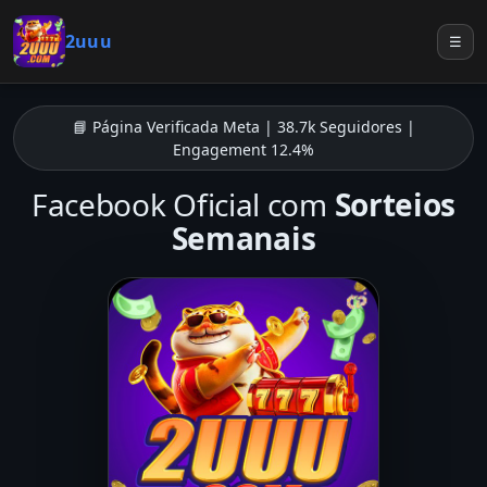
2uuu
☰
📘 Página Verificada Meta | 38.7k Seguidores |
Engagement 12.4%
Facebook Oficial com
Sorteios
Semanais