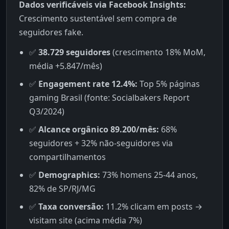
Dados verificáveis via Facebook Insights:
Crescimento sustentável sem compra de
seguidores fake.
✅
38.729 seguidores
(crescimento 18% MoM,
média +5.847/mês)
✅
Engagement rate 12.4%:
Top 5% páginas
gaming Brasil (fonte: Socialbakers Report
Q3/2024)
✅
Alcance orgânico 89.200/mês:
68%
seguidores + 32% não-seguidores via
compartilhamentos
✅
Demographics:
73% homens 25-44 anos,
82% de SP/RJ/MG
✅
Taxa conversão:
11.2% clicam em posts →
visitam site (acima média 7%)