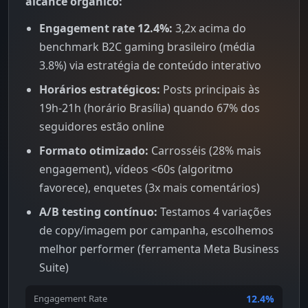
alcance orgânico:
Engagement rate 12.4%:
3,2x acima do
benchmark B2C gaming brasileiro (média
3.8%) via estratégia de conteúdo interativo
Horários estratégicos:
Posts principais às
19h-21h (horário Brasília) quando 67% dos
seguidores estão online
Formato otimizado:
Carrosséis (28% mais
engagement), vídeos <60s (algoritmo
favorece), enquetes (3x mais comentários)
A/B testing contínuo:
Testamos 4 variações
de copy/imagem por campanha, escolhemos
melhor performer (ferramenta Meta Business
Suite)
12.4%
Engagement Rate