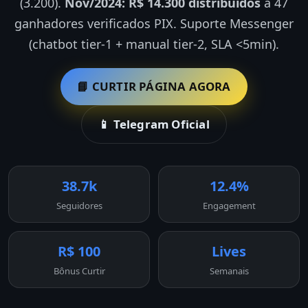
(3.200).
Nov/2024: R$ 14.300 distribuídos
a 47
ganhadores verificados PIX. Suporte Messenger
(chatbot tier-1 + manual tier-2, SLA <5min).
📘 CURTIR PÁGINA AGORA
📱 Telegram Oficial
38.7k
12.4%
Seguidores
Engagement
R$ 100
Lives
Bônus Curtir
Semanais