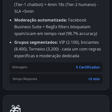
(Tier-1 chatbot) + 4min 18s (Tier-2 humano) -
SLA <5min
Moderação automatizada:
Facebook
Business Suite + RegEx filters bloqueiam
spam/scam em tempo real (98.7% accuracy)
Grupos segmentados:
VIP (2.100), Iniciantes
(8.400), Torneios (3.200) - cada um com regras
específicas e moderação dedicada
5 Certificados
Managers
<5 min
Tempo Resposta
🎁