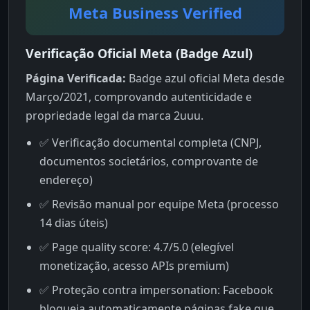
Meta Business Verified
Verificação Oficial Meta (Badge Azul)
Página Verificada:
Badge azul oficial Meta desde
Março/2021, comprovando autenticidade e
propriedade legal da marca 2uuu.
✅ Verificação documental completa (CNPJ,
documentos societários, comprovante de
endereço)
✅ Revisão manual por equipe Meta (processo
14 dias úteis)
✅ Page quality score: 4.7/5.0 (elegível
monetização, acesso APIs premium)
✅ Proteção contra impersonation: Facebook
bloqueia automaticamente páginas fake que