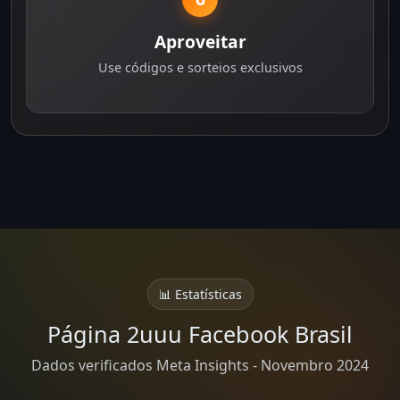
Aproveitar
Use códigos e sorteios exclusivos
📊 Estatísticas
Página 2uuu Facebook Brasil
Dados verificados Meta Insights - Novembro 2024