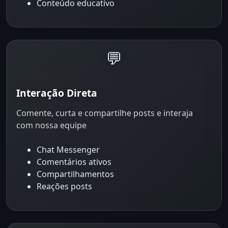
Conteúdo educativo
💬
Interação Direta
Comente, curta e compartilhe posts e interaja
com nossa equipe
Chat Messenger
Comentários ativos
Compartilhamentos
Reações posts