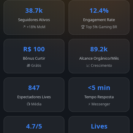
38.7k
12.4%
Seguidores Ativos
Engagement Rate
↗ +18% MoM
🏆 Top 5% Gaming BR
R$ 100
89.2k
Bônus Curtir
Alcance Orgânico/Mês
🎁 Grátis
📈 Crescimento
847
<5 min
Espectadores Lives
Tempo Resposta
📺 Média
⚡ Messenger
4.7/5
Lives