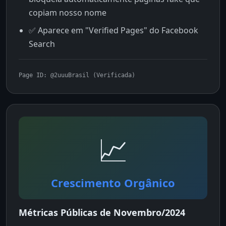
copiam nosso nome
✅ Aparece em "Verified Pages" do Facebook
Search
Page ID: @2uuuBrasil (Verificada)
📈
Crescimento Orgânico
Métricas Públicas de Novembro/2024