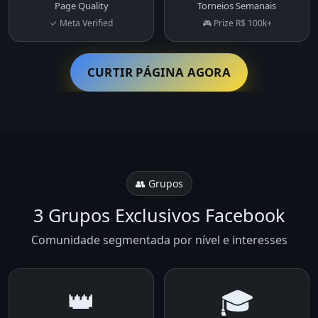
Page Quality
Torneios Semanais
✓ Meta Verified
🎮 Prize R$ 100k+
CURTIR PÁGINA AGORA
👥 Grupos
3 Grupos Exclusivos Facebook
Comunidade segmentada por nível e interesses
👑
🎓