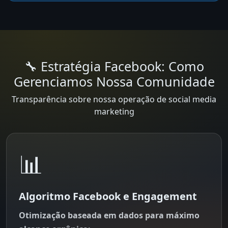
🔧 Estratégia Facebook: Como
Gerenciamos Nossa Comunidade
Transparência sobre nossa operação de social media
marketing
📊
Algoritmo Facebook e Engagement
Otimização baseada em dados para máximo