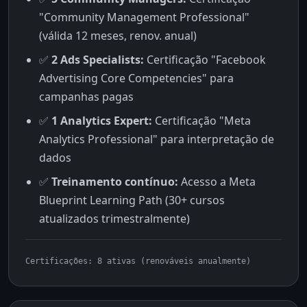
"Community Management Professional"
(válida 12 meses, renov. anual)
✅
2 Ads Specialists:
Certificação "Facebook
Advertising Core Competencies" para
campanhas pagas
✅
1 Analytics Expert:
Certificação "Meta
Analytics Professional" para interpretação de
dados
✅
Treinamento contínuo:
Acesso a Meta
Blueprint Learning Path (30+ cursos
atualizados trimestralmente)
Certificações: 8 ativas (renováveis anualmente)