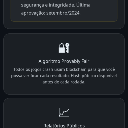
segurança e integridade. Última
aprovação: setembro/2024.
🔐
Algoritmo Provably Fair
Todos os jogos crash usam blockchain para que você
possa verificar cada resultado. Hash público disponível
antes de cada rodada.
📈
Relatórios Públicos