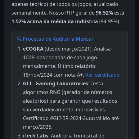
apenas teórico) de todos os jogos, atualizado
semanalmente. Nosso RTP geral de
96.52%
está
1.52% acima da média da indústria
(94-95%).
🔍 Processo de Auditoria Mensal
eCOGRA
(desde março/2021): Analisa
100% das rodadas de cada jogo
mensalmente. Último relatório:
18/nov/2024 com nota A+.
Ver certificado
GLI - Gaming Laboratories
: Testa
algoritmos RNG (gerador de números
aleatórios) para garantir que resultados
são verdadeiramente imprevisíveis.
Certificado #GLI-BR-2024-2uuu válido até
março/2026.
iTech Labs
: Auditoria trimestral de