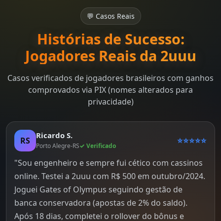
💬 Casos Reais
Histórias de Sucesso:
Jogadores Reais da 2uuu
Casos verificados de jogadores brasileiros com ganhos
comprovados via PIX (nomes alterados para
privacidade)
Ricardo S.
RS
⭐⭐⭐⭐⭐
Porto Alegre-RS
✓ Verificado
"Sou engenheiro e sempre fui cético com cassinos
online. Testei a 2uuu com R$ 500 em outubro/2024.
Joguei Gates of Olympus seguindo gestão de
banca conservadora (apostas de 2% do saldo).
Após 18 dias, completei o rollover do bônus e