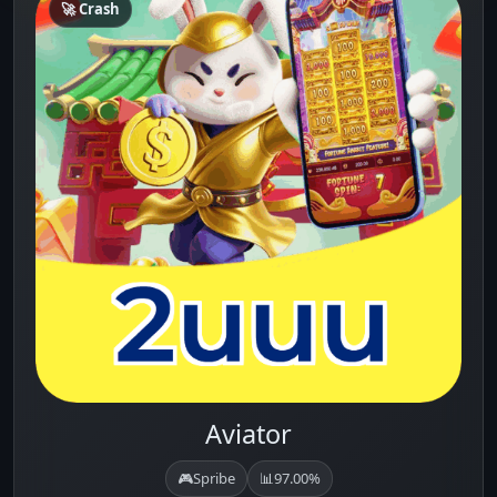
🚀 Crash
Aviator
🎮
Spribe
📊
97.00%