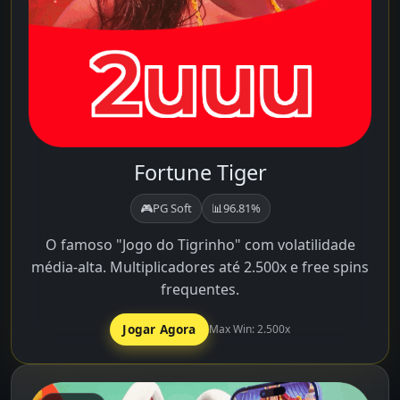
Fortune Tiger
🎮
PG Soft
📊
96.81%
O famoso "Jogo do Tigrinho" com volatilidade
média-alta. Multiplicadores até 2.500x e free spins
frequentes.
Jogar Agora
Max Win: 2.500x