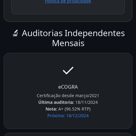
Política de privacidade
🔬 Auditorias Independentes
Mensais
✓
eCOGRA
Certificação desde março/2021
Última auditoria:
18/11/2024
Nota:
A+ (96.52% RTP)
Próxima: 18/12/2024