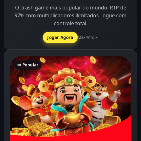
O crash game mais popular do mundo. RTP de
97% com multiplicadores ilimitados. Jogue com
controle total.
Jogar Agora
Max Win: ∞
🍬 Popular