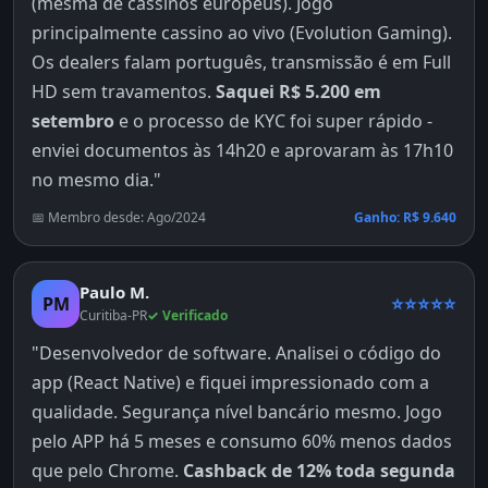
(mesma de cassinos europeus). Jogo
principalmente cassino ao vivo (Evolution Gaming).
Os dealers falam português, transmissão é em Full
HD sem travamentos.
Saquei R$ 5.200 em
setembro
e o processo de KYC foi super rápido -
enviei documentos às 14h20 e aprovaram às 17h10
no mesmo dia."
📅 Membro desde: Ago/2024
Ganho: R$ 9.640
Paulo M.
PM
⭐⭐⭐⭐⭐
Curitiba-PR
✓ Verificado
"Desenvolvedor de software. Analisei o código do
app (React Native) e fiquei impressionado com a
qualidade. Segurança nível bancário mesmo. Jogo
pelo APP há 5 meses e consumo 60% menos dados
que pelo Chrome.
Cashback de 12% toda segunda