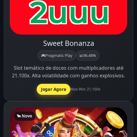
Sweet Bonanza
🎮
Pragmatic Play
📊
96.48%
Slot temático de doces com multiplicadores até
21.100x. Alta volatilidade com ganhos explosivos.
Jogar Agora
Max Win: 21.100x
🐂 Novo