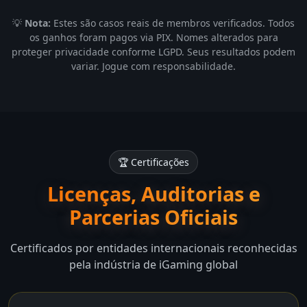
💡
Nota:
Estes são casos reais de membros verificados. Todos
os ganhos foram pagos via PIX. Nomes alterados para
proteger privacidade conforme LGPD. Seus resultados podem
variar. Jogue com responsabilidade.
🏆 Certificações
Licenças, Auditorias e
Parcerias Oficiais
Certificados por entidades internacionais reconhecidas
pela indústria de iGaming global