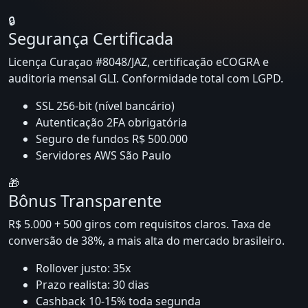
🔒
Segurança Certificada
Licença Curaçao #8048/JAZ, certificação eCOGRA e
auditoria mensal GLI. Conformidade total com LGPD.
SSL 256-bit (nível bancário)
Autenticação 2FA obrigatória
Seguro de fundos R$ 500.000
Servidores AWS São Paulo
🎁
Bônus Transparente
R$ 5.000 + 500 giros com requisitos claros. Taxa de
conversão de 38%, a mais alta do mercado brasileiro.
Rollover justo: 35x
Prazo realista: 30 dias
Cashback 10-15% toda segunda